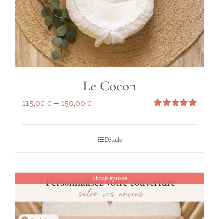
Le Cocon
115,00
€
–
150,00
€
Note
5.00
sur 5
Détails
Stock épuisé