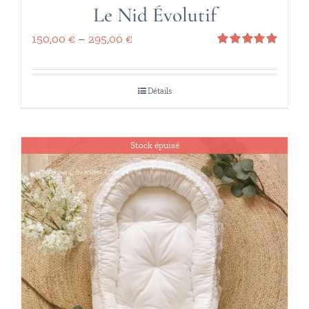
Le Nid Évolutif
150,00
€
–
295,00
€
Note
5.00
sur 5
Détails
Stock épuisé