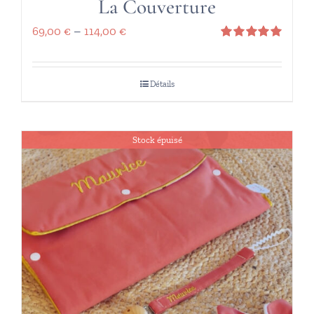
La Couverture
69,00
€
–
114,00
€
Note
5.00
sur 5
Détails
Stock épuisé