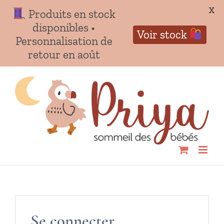
X
Produits en stock
disponibles •
Voir stock
Personnalisation de
retour en août
Passer
au
contenu
Se connecter