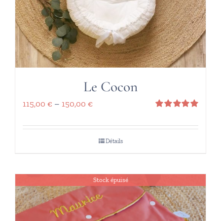
Le Cocon
115,00
€
–
150,00
€
Note
5.00
sur 5
Détails
Stock épuisé