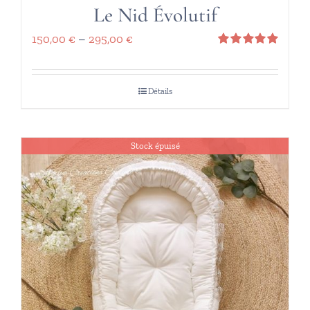
Le Nid Évolutif
150,00
€
–
295,00
€
Note
5.00
sur 5
Détails
Stock épuisé