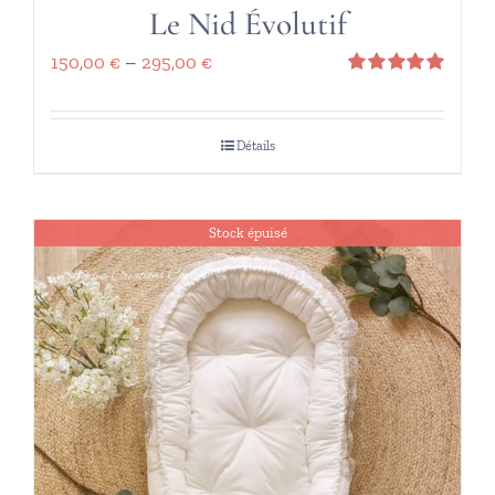
Le Nid Évolutif
150,00
€
–
295,00
€
Note
5.00
sur 5
Détails
Stock épuisé