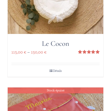
Le Cocon
115,00
€
–
150,00
€
Note
5.00
sur 5
Détails
Stock épuisé