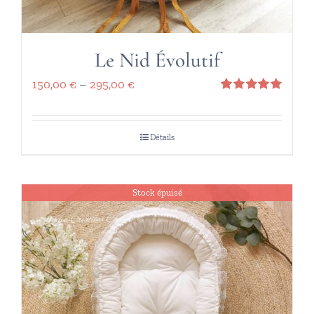
Le Nid Évolutif
150,00
€
–
295,00
€
Note
5.00
sur 5
Détails
Stock épuisé