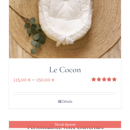
Le Cocon
115,00
€
–
150,00
€
Note
5.00
sur 5
Détails
Stock épuisé