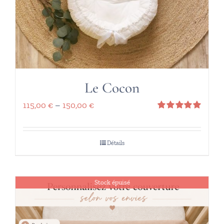
Le Cocon
115,00
€
–
150,00
€
Note
5.00
sur 5
Détails
Stock épuisé