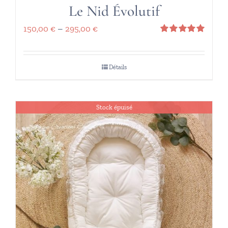
Le Nid Évolutif
150,00
€
–
295,00
€
Note
5.00
sur 5
Détails
Stock épuisé