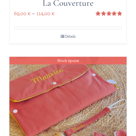
La Couverture
69,00
€
–
114,00
€
Note
5.00
sur 5
Détails
Stock épuisé