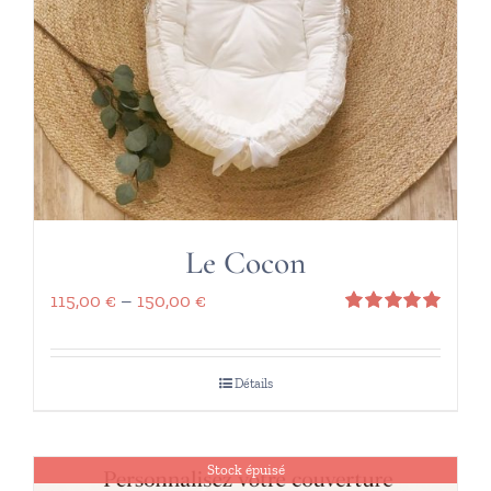
Le Cocon
115,00
€
–
150,00
€
Note
5.00
sur 5
Détails
Stock épuisé