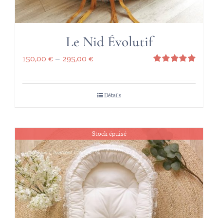
Le Nid Évolutif
150,00
€
–
295,00
€
Note
5.00
sur 5
Détails
Stock épuisé